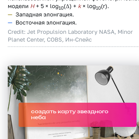
модели
H
+ 5 × log
(Δ) +
k
× log
(r).
10
10
—
Западная элонгация.
—
Восточная элонгация.
Credit: Jet Propulsion Laboratory NASA, Minor
Planet Center, COBS, Ин-Спейс
создать карту звездного
неба