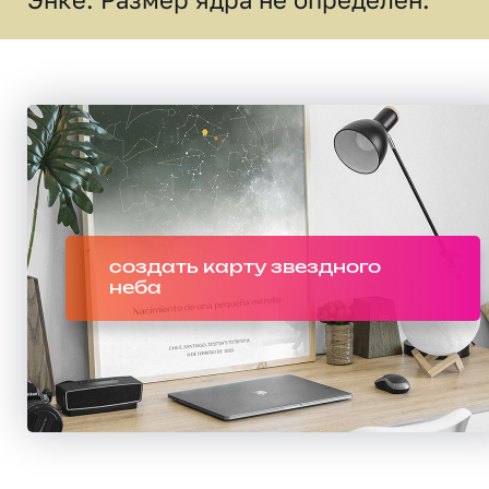
создать карту звездного
неба