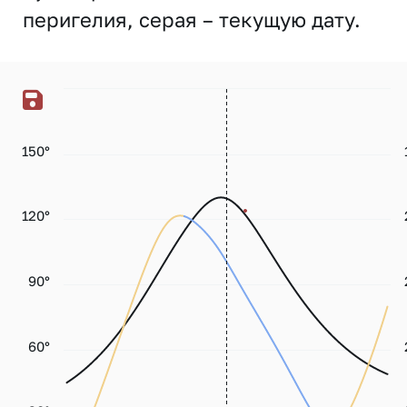
перигелия, серая – текущую дату.
150°
120°
90°
60°