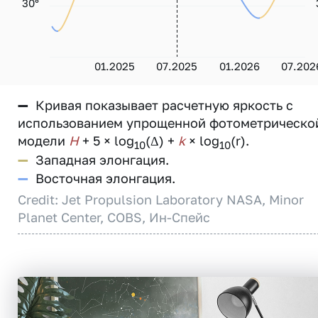
30°
01.2025
07.2025
01.2026
07.202
—
Кривая показывает расчетную яркость с
использованием упрощенной фотометрическо
модели
H
+ 5 × log
(Δ) +
k
× log
(r).
10
10
—
Западная элонгация.
—
Восточная элонгация.
Credit: Jet Propulsion Laboratory NASA, Minor
Planet Center, COBS, Ин-Спейс