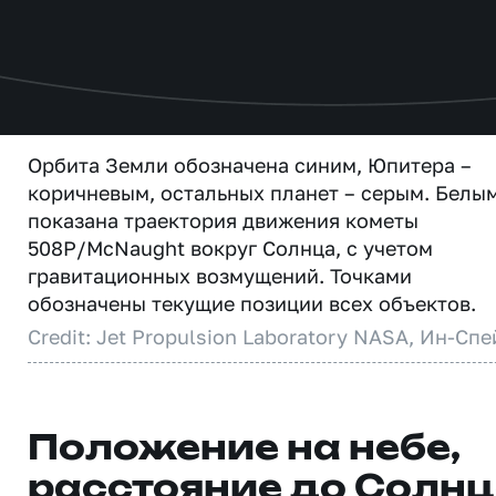
Орбита Земли обозначена синим, Юпитера –
коричневым, остальных планет – серым. Белы
показана траектория движения кометы
508P/McNaught вокруг Солнца, с учетом
гравитационных возмущений. Точками
обозначены текущие позиции всех объектов.
Credit: Jet Propulsion Laboratory NASA, Ин-Спе
Положение на небе,
расстояние до Солн