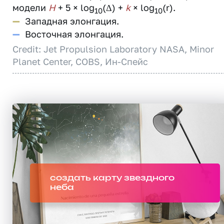
модели
H
+ 5 × log
(Δ) +
k
× log
(r).
10
10
—
Западная элонгация.
—
Восточная элонгация.
Credit: Jet Propulsion Laboratory NASA, Minor
Planet Center, COBS, Ин-Спейс
создать карту звездного
неба