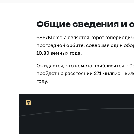
Общие сведения и 
68P/Klemola является короткопериодич
проградной орбите, совершая один обо
10,80 земных года.
Ожидается, что комета приблизится к Со
пройдет на расстоянии 271 миллион кило
году.