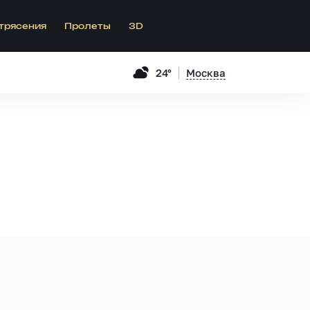
трясения
Пролеты
3D
24°
Москва
.