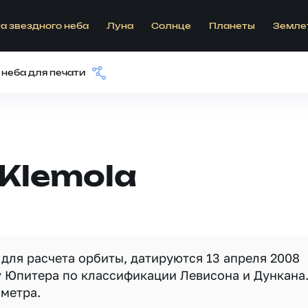
а звездного неба
Луна
Солнце
Планеты
Земле
 неба для печати
Klemola
для расчета орбиты, датируются 13 апреля 2008
у Юпитера по классификации Левисона и Дункана
ометра.