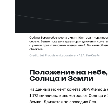
Орбита Земли обозначена синим, Юпитера – коричнев
серым. Белым показана траектория движения кометы 
с учетом гравитационных возмущений. Точками обозн
объектов.
Credit: Jet Propulsion Laboratory NASA, Ин-Спейс
Положение на небе,
Солнца и Земли
На данный момент комета 68P/Klemola 
1 172 миллиона километров от Солнца и
Земли. Движется по созведию Лев.