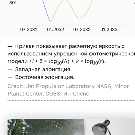
30°
07.2031
01.2032
07.2032
01.2033
—
Кривая показывает расчетную яркость с
использованием упрощенной фотометрическо
модели
H
+ 5 × log
(Δ) +
k
× log
(r).
10
10
—
Западная элонгация.
—
Восточная элонгация.
Credit: Jet Propulsion Laboratory NASA, Minor
Planet Center, COBS, Ин-Спейс