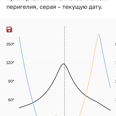
перигелия, серая – текущую дату.
150°
120°
90°
60°