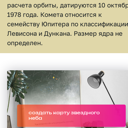
расчета орбиты, датируются 10 октяб
1978 года. Комета относится к
семейству Юпитера по классификаци
Левисона и Дункана. Размер ядра не
определен.
создать карту звездного
неба