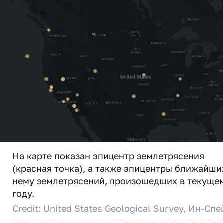
На карте показан эпицентр землетрясения
(красная точка), а также эпицентры ближайши
нему землетрясений, произошедших в текуще
году.
Credit: United States Geological Survey, Ин-Спе