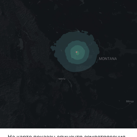
На карте показан эпицентр землетрясения