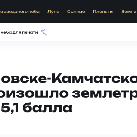
а звездного неба
Луна
Солнце
Планеты
Земле
 неба для печати
ловске-Камчатск
оизошло землет
5,1 балла