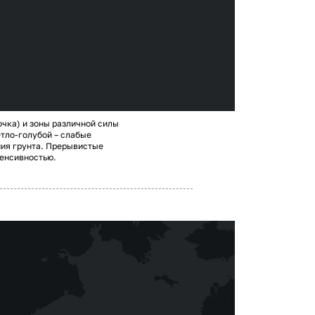
очка) и зоны различной силы
етло-голубой – слабые
ния грунта. Прерывистые
тенсивностью.