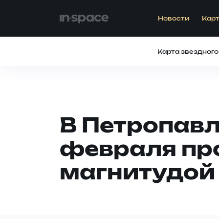
Новости
Карт
Карта звездного
В Петропав
февраля пр
магнитудой 