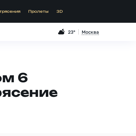
трясения
Пролеты
3D
23°
Москва
ом 6
рясение