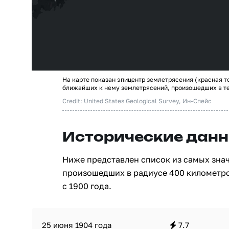
На карте показан эпицентр землетрясения (красная т
ближайших к нему землетрясений, произошедших в т
Credit: United States Geological Survey, Ин-Спейс
Исторические данн
Ниже представлен список из самых зна
произошедших в радиусе 400 километро
с 1900 года.
25 июня 1904 года
7.7