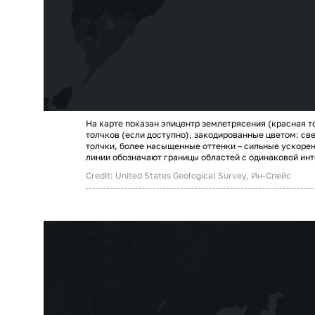
На карте показан эпицентр землетрясения (красная т
толчков (если доступно), закодированные цветом: св
толчки, более насыщенные оттенки – сильные ускоре
линии обозначают границы областей с одинаковой ин
Credit: United States Geological Survey, Ин-Спейс