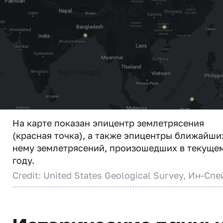
На карте показан эпицентр землетрясения
(красная точка), а также эпицентры ближайши
нему землетрясений, произошедших в текуще
году.
Credit: United States Geological Survey, Ин-Спе