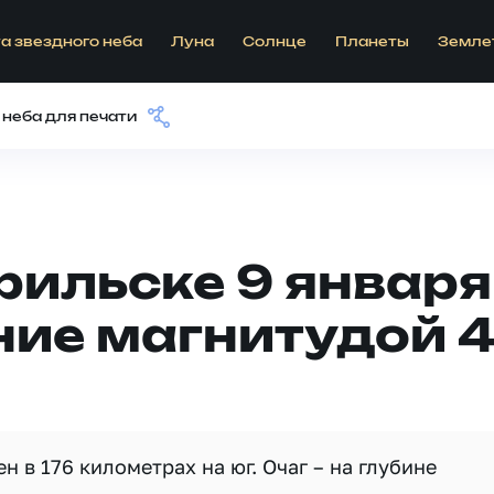
а звездного неба
Луна
Солнце
Планеты
Земле
 неба для печати
рильске 9 январ
ие магнитудой 4
 в 176 километрах на юг. Очаг – на глубине