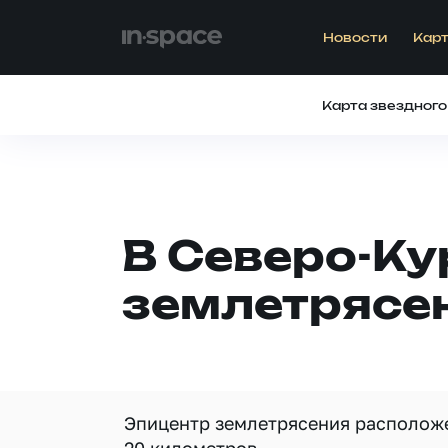
Новости
Карт
Карта звездного
В Северо-Ку
землетрясен
Эпицентр землетрясения расположен