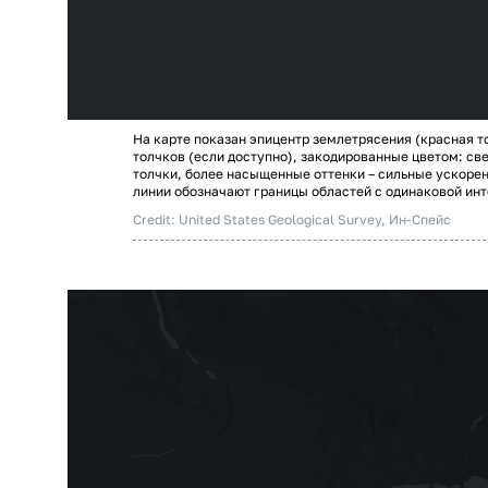
На карте показан эпицентр землетрясения (красная т
толчков (если доступно), закодированные цветом: св
толчки, более насыщенные оттенки – сильные ускоре
линии обозначают границы областей с одинаковой ин
Credit: United States Geological Survey, Ин-Спейс