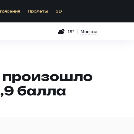
трясения
Пролеты
3D
19°
Москва
я произошло
,9 балла