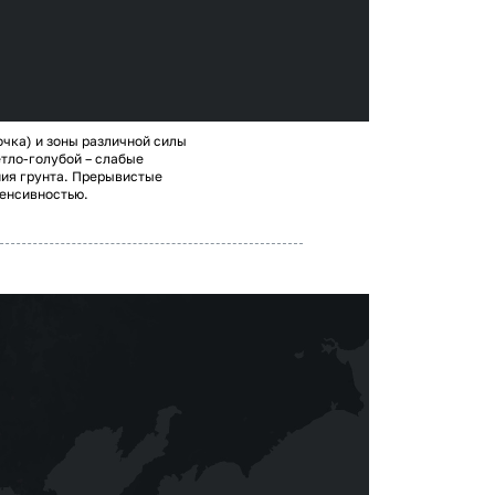
очка) и зоны различной силы
етло-голубой – слабые
ния грунта. Прерывистые
тенсивностью.