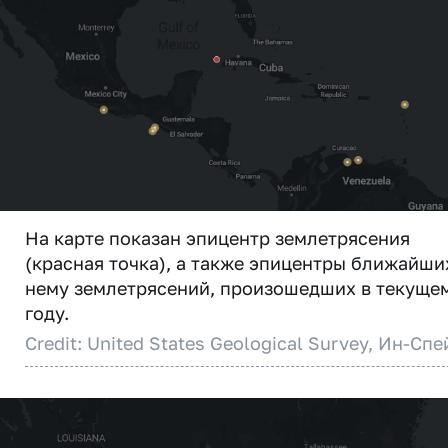
На карте показан эпицентр землетрясения
(красная точка), а также эпицентры ближайши
нему землетрясений, произошедших в текуще
году.
Credit: United States Geological Survey, Ин-Спе