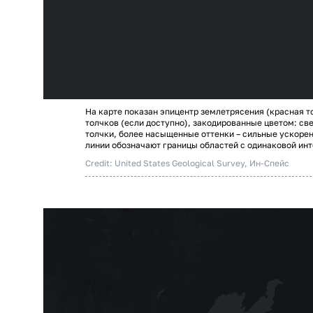
На карте показан эпицентр землетрясения (красная т
толчков (если доступно), закодированные цветом: св
толчки, более насыщенные оттенки – сильные ускоре
линии обозначают границы областей с одинаковой ин
Credit: United States Geological Survey, Ин-Спейс