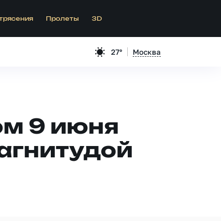
трясения
Пролеты
3D
27°
Москва
ом 9 июня
агнитудой