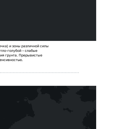
очка) и зоны различной силы
етло-голубой – слабые
ния грунта. Прерывистые
тенсивностью.