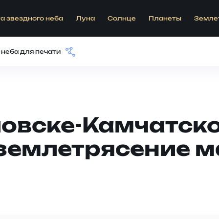
а звездного неба
Луна
Солнце
Планеты
Земле
 неба для печати
ловске-Камчатск
землетрясение м