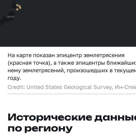
На карте показан эпицентр землетрясения
(красная точка), а также эпицентры ближайши
нему землетрясений, произошедших в текуще
году.
Credit: United States Geological Survey, Ин-Спе
Исторические данны
по региону