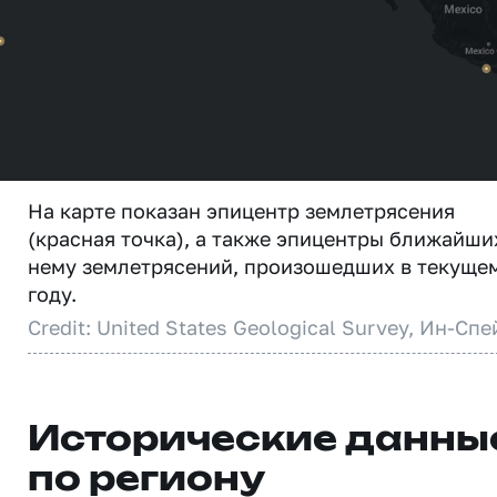
На карте показан эпицентр землетрясения
(красная точка), а также эпицентры ближайши
нему землетрясений, произошедших в текуще
году.
Credit: United States Geological Survey, Ин-Спе
Исторические данны
по региону