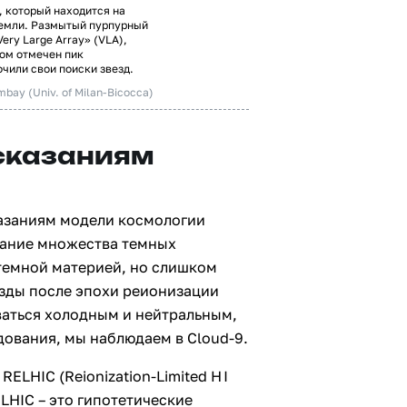
, который находится на
Земли. Размытый пурпурный
ery Large Array» (VLA),
ом отмечен пик
чили свои поиски звезд.
mbay (Univ. of Milan-Bicocca)
сказаниям
казаниям модели космологии
вание множества темных
 темной материей, но слишком
езды после эпохи реионизации
аваться холодным и нейтральным,
дования, мы наблюдаем в Cloud‑9.
ELHIC (Reionization‑Limited H I
ELHIC – это гипотетические