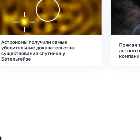
Астрономы получили самые
Прямая 
убедительные доказательства
летного 
существования спутника у
компани
Бетельгейзе
и