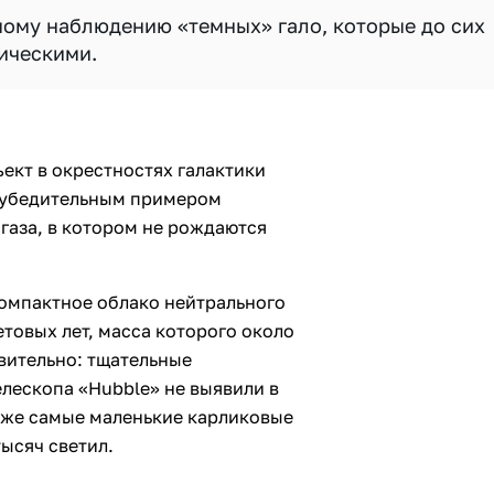
мому наблюдению «темных» гало, которые до сих
ическими.
кт в окрестностях галактики
м убедительным примером
 газа, в котором не рождаются
компактное облако нейтрального
етовых лет, масса которого около
вительно: тщательные
лескопа «Hubble» не выявили в
даже самые маленькие карликовые
тысяч светил.