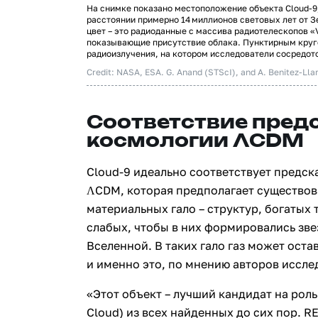
На снимке показано местоположение объекта Cloud-9
расстоянии примерно 14 миллионов световых лет от 
цвет – это радиоданные с массива радиотелескопов «V
показывающие присутствие облака. Пунктирным круг
радиоизлучения, на котором исследователи сосредото
Credit: NASA, ESA. G. Anand (STScI), and A. Benitez-Lla
Соответствие пред
космологии ΛCDM
Cloud‑9 идеально соответствует предс
ΛCDM, которая предполагает существо
материальных гало – структур, богатых
слабых, чтобы в них формировались зв
Вселенной. В таких гало газ может ост
и именно это, по мнению авторов иссле
«Этот объект – лучший кандидат на роль R
Cloud) из всех найденных до сих пор. R