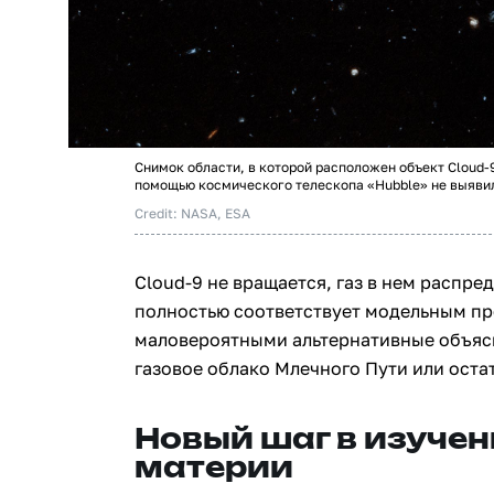
Снимок области, в которой расположен объект Cloud-
помощью космического телескопа «Hubble» не выявили
Credit: NASA, ESA
Cloud‑9 не вращается, газ в нем распр
полностью соответствует модельным пр
маловероятными альтернативные объясн
газовое облако Млечного Пути или оста
Новый шаг в изуче
материи