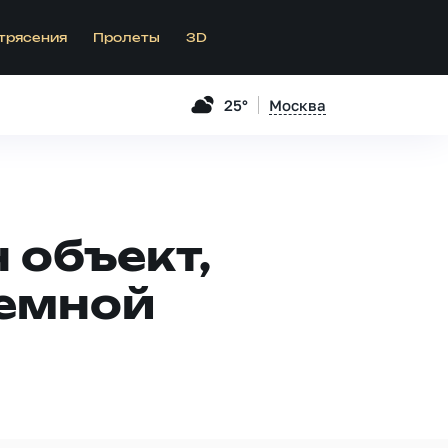
трясения
Пролеты
3D
25°
Москва
 объект,
темной