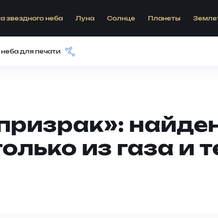
а звездного неба
Луна
Солнце
Планеты
Земле
 неба для печати
призрак»: найден
олько из газа и 