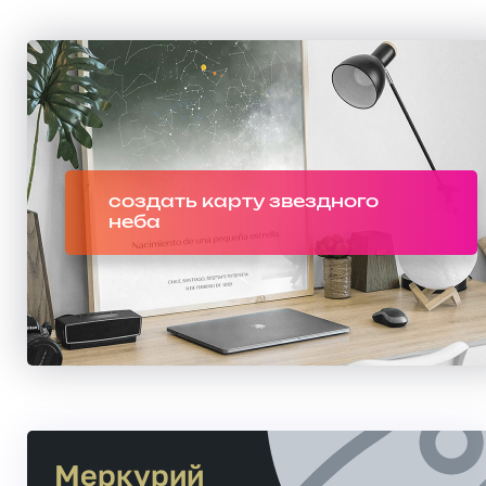
создать карту звездного
неба
Меркурий