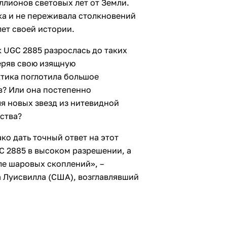
ллионов световых лет от Земли.
ка и не переживала столкновений
ет своей истории.
к UGC 2885 разрослась до таких
еряв свою изящную
тика поглотила большое
в? Или она постепенно
я новых звезд из нитевидной
ства?
ко дать точный ответ на этот
C 2885 в высоком разрешении, а
ле шаровых скоплений», –
а Луисвилла (США), возглавлявший