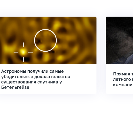
Астрономы получили самые
Прямая 
убедительные доказательства
летного 
существования спутника у
компани
Бетельгейзе