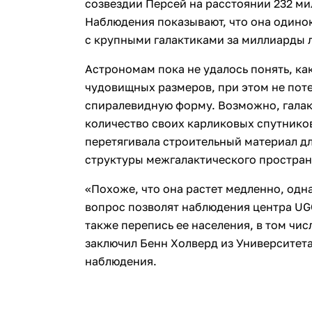
созвездии Персей на расстоянии 232 ми
Наблюдения показывают, что она одино
с крупными галактиками за миллиарды л
Астрономам пока не удалось понять, ка
чудовищных размеров, при этом не пот
спиралевидную форму. Возможно, галак
количество своих карликовых спутнико
перетягивала строительный материал дл
структуры межгалактического простран
«Похоже, что она растет медленно, одна
вопрос позволят наблюдения центра UG
также перепись ее населения, в том чис
заключил Бенн Холверд из Университет
наблюдения.