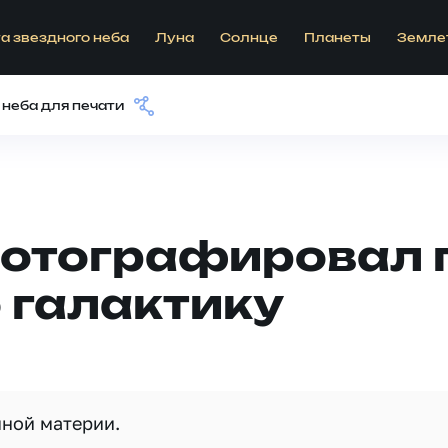
а звездного неба
Луна
Солнце
Планеты
Земле
 неба для печати
фотографировал 
 галактику
ной материи.