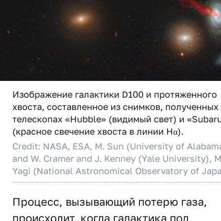
Изображение галактики D100 и протяженного
хвоста, составленное из снимков, полученных
телескопах «Hubble» (видимый свет) и «Subar
(красное свечение хвоста в линии Hα).
Credit: NASA, ESA, M. Sun (University of Alabam
and W. Cramer and J. Kenney (Yale University), M
Yagi (National Astronomical Observatory of Jap
Процесс, вызывающий потерю газа,
происходит, когда галактика под