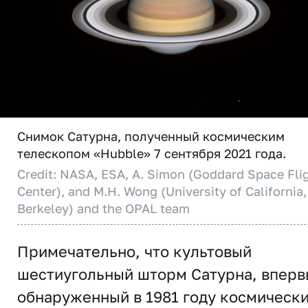
Снимок Сатурна, полученный космическим
телескопом «Hubble» 7 сентября 2021 года.
Credit: NASA, ESA, A. Simon (Goddard Space Fli
Center), and M.H. Wong (University of California,
Berkeley) and the OPAL team
Примечательно, что культовый
шестиугольный шторм Сатурна, впер
обнаруженный в 1981 году космическ