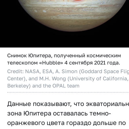
Снимок Юпитера, полученный космическим
телескопом «Hubble» 4 сентября 2021 года.
Credit: NASA, ESA, A. Simon (Goddard Space Fli
Center), and M.H. Wong (University of California,
Berkeley) and the OPAL team
Данные показывают, что экваториаль
зона Юпитера оставалась темно-
оранжевого цвета гораздо дольше по