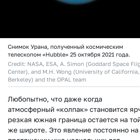
Снимок Урана, полученный космическим
телескопом «Hubble» 25 октября 2021 года.
Credit: NASA, ESA, A. Simon (Goddard Space Fli
Center), and M.H. Wong (University of California,
Berkeley) and the OPAL team
Любопытно, что даже когда
атмосферный «колпак» становится яр
резкая южная граница остается на то
же широте. Это явление постоянно на