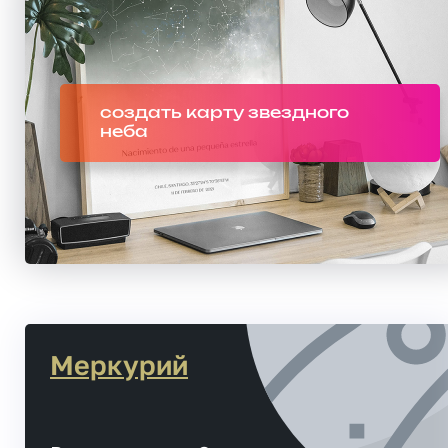
создать карту звездного
неба
Меркурий