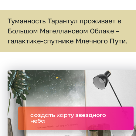
Туманность Тарантул проживает в
Большом Магеллановом Облаке –
галактике-спутнике Млечного Пути.
создать карту звездного
неба