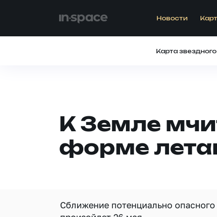
Новости
Карт
Карта звездного
К Земле мчи
форме лета
Сближение потенциально опасного 