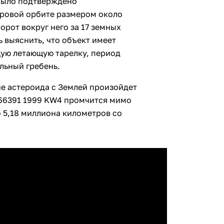
 было подтверждено
тровой орбите размером около
орот вокруг него за 17 земных
ь выяснить, что объект имеет
ую летающую тарелку, период
льный гребень.
е астероида с Землей произойдет
 66391 1999 KW4 промчится мимо
 5,18 миллиона километров со