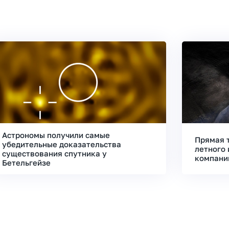
Астрономы получили самые
Прямая 
убедительные доказательства
летного 
существования спутника у
компани
Бетельгейзе