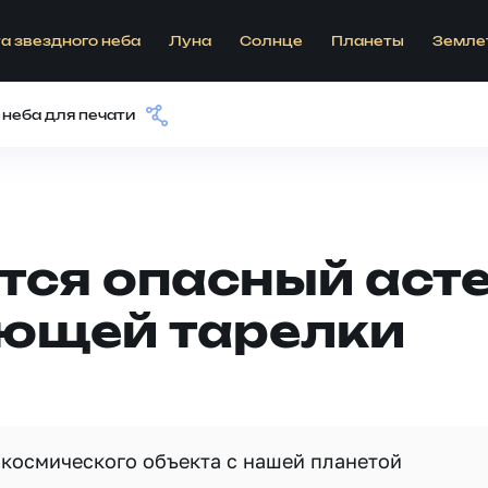
а звездного неба
Луна
Солнце
Планеты
Земле
 неба для печати
тся опасный аст
ющей тарелки
космического объекта с нашей планетой