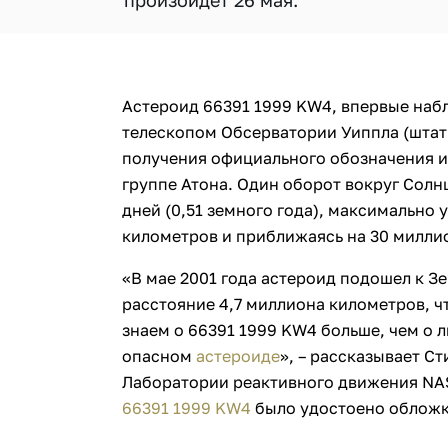
произойдет 26 мая.
Астероид 66391 1999 KW4, впервые наб
телескопом Обсерватории Уиппла (штат 
получения официального обозначения и 
группе Атона. Один оборот вокруг Солн
дней (0,51 земного года), максимально 
километров и приближаясь на 30 милли
«В мае 2001 года астероид подошел к Зе
расстояние 4,7 миллиона километров, ч
знаем о 66391 1999 KW4 больше, чем о
опасном
астероиде
», – рассказывает С
Лаборатории реактивного движения NA
66391 1999 KW4
было удостоено обложки