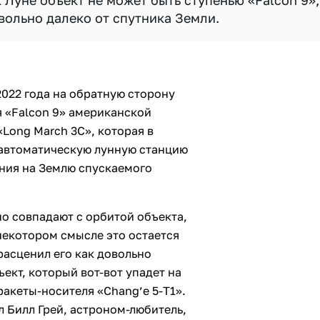
Луне объект не может быть ступенью «Falcon 9»,
овольно далеко от спутника Земли.
022 года на обратную сторону
я «Falcon 9» американской
«Long March 3C», которая в
 автоматическую лунную станцию
ения на Землю спускаемого
но совпадают с орбитой объекта,
 некотором смысле это остается
расценил его как довольно
ъект, который вот-вот упадет на
ракеты-носителя «Chang’e 5-T1».
л Билл Грей, астроном-любитель,