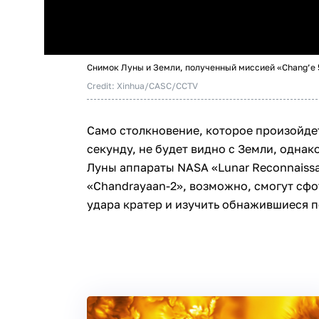
Снимок Луны и Земли, полученный миссией «Chang’e 
Credit: Xinhua/CASC/CCTV
Само столкновение, которое произойдет
секунду, не будет видно с Земли, однак
Луны аппараты NASA «Lunar Reconnaissa
«Chandrayaan-2», возможно, смогут сф
удара кратер и изучить обнажившиеся 