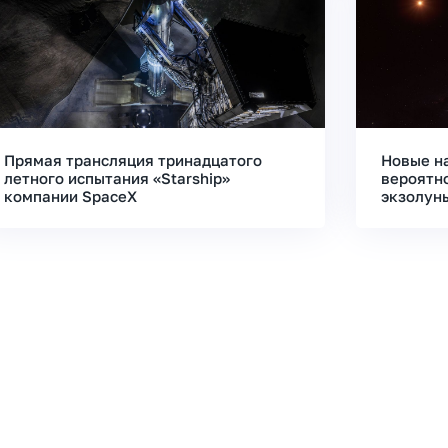
Прямая трансляция тринадцатого
Новые н
летного испытания «Starship»
вероятн
компании SpaceX
экзолун