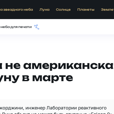
а звездного неба
Луна
Солнце
Планеты
Земле
 неба для печати
а не американска
уну в марте
Джорджини, инженер Лаборатории реактивного