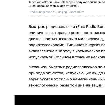
Телескоп «Green Bank Telescope» получает сигналы от
миллиардах световых лет от Земли.
Credit: Jingchuan Yu, Beijing Planetarium
Быстрые радиовсплески (Fast Radio Bur
единичные и, гораздо реже, повторяю
длительностью несколько миллисекунд,
радиотелескопами. Типичная энергия вс
эквивалентна выбросу в космическое п
испускаемой Солнцем в течение несколь
Механизм быстрых радиовсплесков по-п
природа объектов, испускающих их, до 
варьируются от сильно намагниченных 
технологически развитой цивилизации.