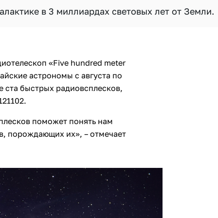
алактике в 3 миллиардах световых лет от Земли.
иотелескоп «Five hundred meter
итайские астрономы с августа по
е ста быстрых радиовсплесков,
121102.
лесков поможет понять нам
в, порождающих их», – отмечает