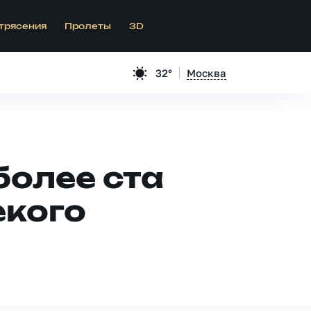
трясения
Пролеты
3D
32°
Москва
более ста
екого