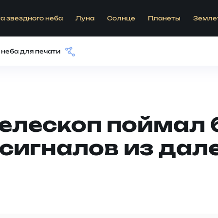
а звездного неба
Луна
Солнце
Планеты
Земле
 неба для печати
елескоп поймал 
сигналов из дал