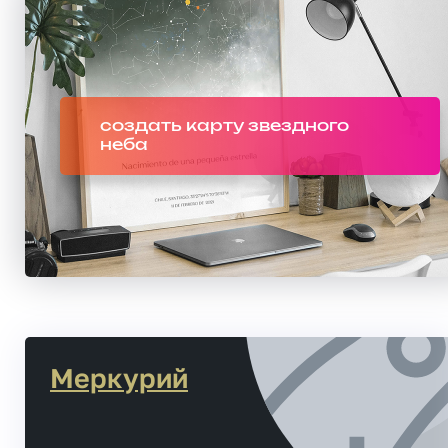
создать карту звездного
неба
Меркурий