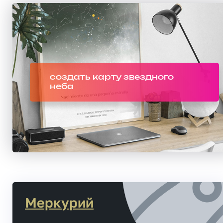
создать карту звездного
неба
Меркурий