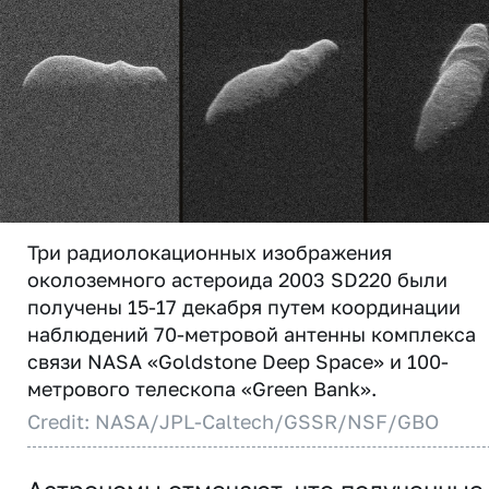
Три радиолокационных изображения
околоземного астероида 2003 SD220 были
получены 15-17 декабря путем координации
наблюдений 70-метровой антенны комплекса
связи NASA «Goldstone Deep Space» и 100-
метрового телескопа «Green Bank».
Credit: NASA/JPL-Caltech/GSSR/NSF/GBO