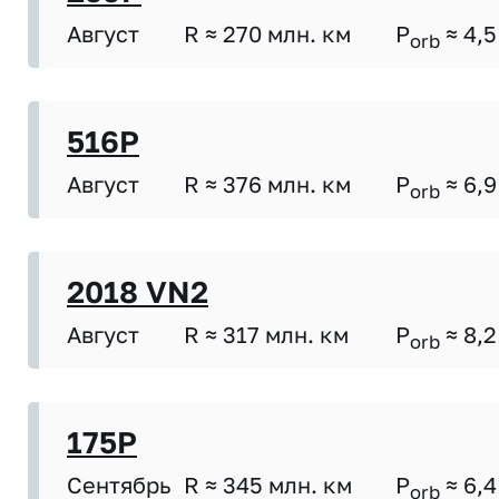
Август
R ≈ 270 млн. км
P
≈ 4,5
orb
516P
Август
R ≈ 376 млн. км
P
≈ 6,9
orb
2018 VN2
Август
R ≈ 317 млн. км
P
≈ 8,2
orb
175P
Сентябрь
R ≈ 345 млн. км
P
≈ 6,4
orb