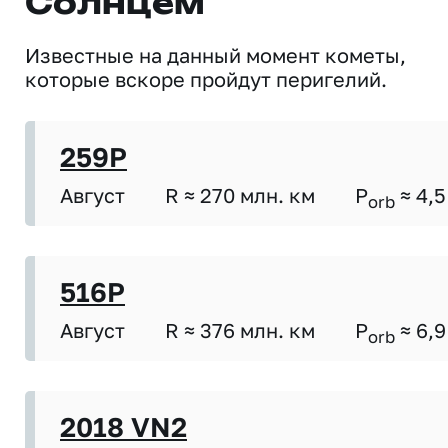
Солнцем
Известные на данный момент кометы,
которые вскоре пройдут перигелий.
259P
Август
R ≈ 270 млн. км
P
≈ 4,5
orb
516P
Август
R ≈ 376 млн. км
P
≈ 6,9
orb
2018 VN2