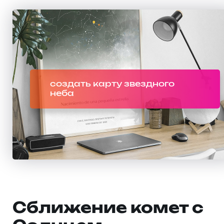
создать карту звездного
неба
Сближение комет с