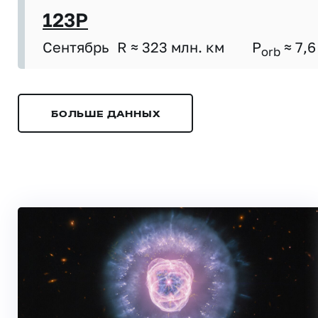
123P
Сентябрь
R ≈ 323 млн. км
P
≈ 7,6
orb
БОЛЬШЕ ДАННЫХ