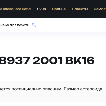
а звездного неба
Луна
Солнце
Планеты
Земле
 неба для печати
8937 2001 BK16
ляется потенциально опасным. Размер астероида