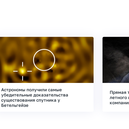
Астрономы получили самые
Прямая 
убедительные доказательства
летного 
существования спутника у
компани
Бетельгейзе