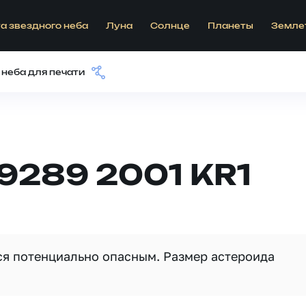
а звездного неба
Луна
Солнце
Планеты
Земле
 неба для печати
9289 2001 KR1
тся потенциально опасным. Размер астероида