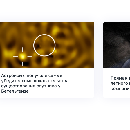
Астрономы получили самые
Прямая 
убедительные доказательства
летного 
существования спутника у
компани
Бетельгейзе