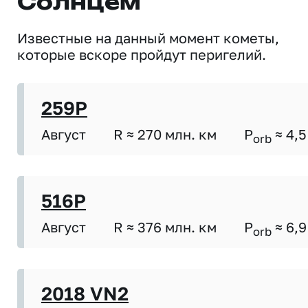
Солнцем
Известные на данный момент кометы,
которые вскоре пройдут перигелий.
259P
Август
R ≈ 270 млн. км
P
≈ 4,5
orb
516P
Август
R ≈ 376 млн. км
P
≈ 6,9
orb
2018 VN2