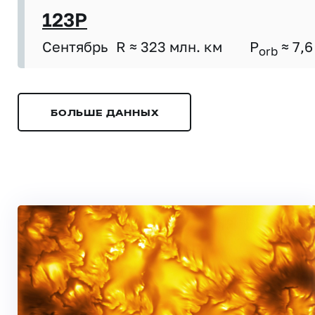
123P
Сентябрь
R ≈ 323 млн. км
P
≈ 7,6
orb
БОЛЬШЕ ДАННЫХ