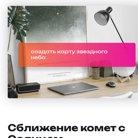
создать карту звездного
неба
Сближение комет с