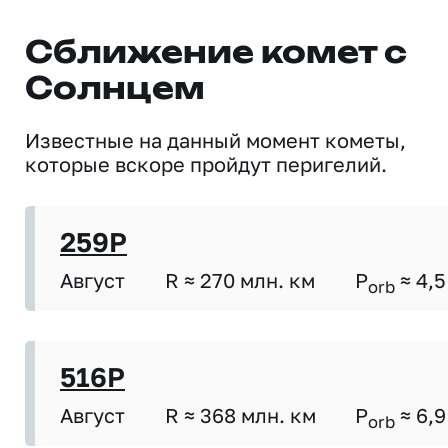
Сближение комет с
Солнцем
Известные на данный момент кометы,
которые вскоре пройдут перигелий.
259P
Август
R ≈ 270 млн. км
P
≈ 4,5
orb
516P
Август
R ≈ 368 млн. км
P
≈ 6,9
orb