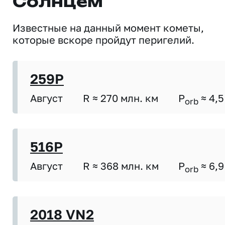
Солнцем
Известные на данный момент кометы,
которые вскоре пройдут перигелий.
259P
Август
R ≈ 270 млн. км
P
≈ 4,5
orb
516P
Август
R ≈ 368 млн. км
P
≈ 6,9
orb
2018 VN2