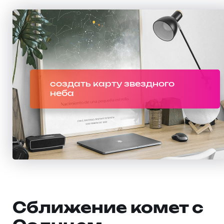
создать карту звездного
неба
Сближение комет с