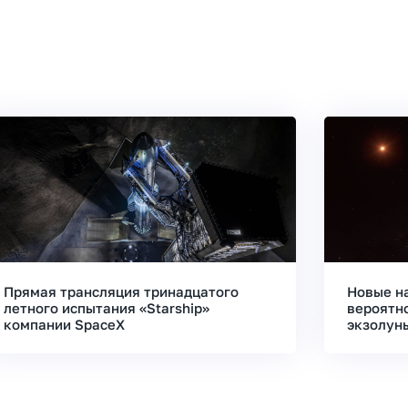
Прямая трансляция тринадцатого
Новые н
летного испытания «Starship»
вероятн
компании SpaceX
экзолун