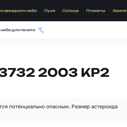
а звездного неба
Луна
Солнце
Планеты
Земле
 неба для печати
63732 2003 KP2
ется потенциально опасным. Размер астероида