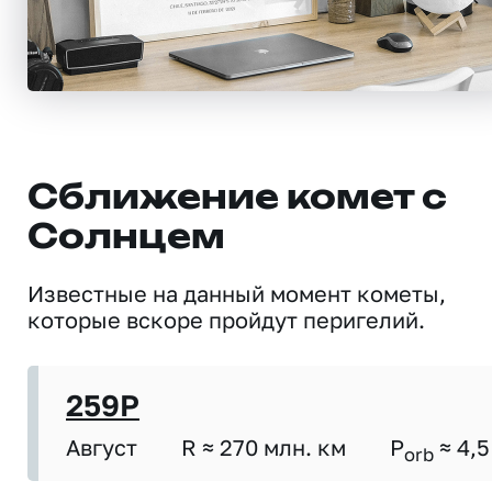
Сближение комет с
Солнцем
Известные на данный момент кометы,
которые вскоре пройдут перигелий.
259P
Август
R ≈ 270 млн. км
P
≈ 4,5
orb