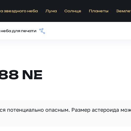
а звездного неба
Луна
Солнце
Планеты
Земле
 неба для печати
88 NE
тся потенциально опасным. Размер астероида мо