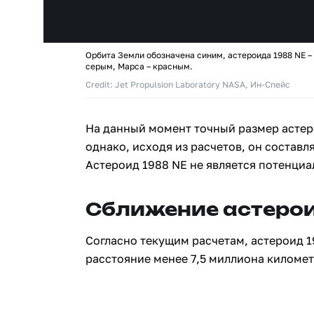
Орбита Земли обозначена синим, астероида 1988 NE –
серым, Марса – красным.
Credit: Jet Propulsion Laboratory NASA, Ин-Спейс
На данный момент точный размер астер
однако, исходя из расчетов, он составля
Астероид 1988 NE не является потенци
Сближение астерои
Согласно текущим расчетам, астероид 1
расстояние менее 7,5 миллиона километр