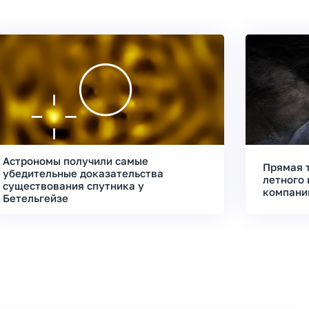
Астрономы получили самые
Прямая 
убедительные доказательства
летного 
существования спутника у
компани
Бетельгейзе