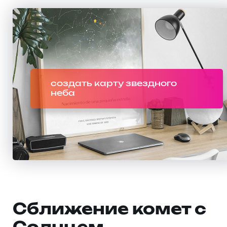
создать карту звездного
неба
Сближение комет с