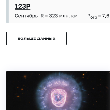
123P
Сентябрь
R ≈ 323 млн. км
P
≈ 7,6
orb
БОЛЬШЕ ДАННЫХ