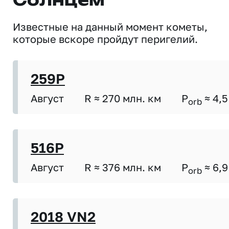
Солнцем
Известные на данный момент кометы,
которые вскоре пройдут перигелий.
259P
Август
R ≈ 270 млн. км
P
≈ 4,5
orb
516P
Август
R ≈ 376 млн. км
P
≈ 6,9
orb
2018 VN2