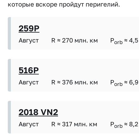
которые вскоре пройдут перигелий.
259P
Август
R ≈ 270 млн. км
P
≈ 4,5
orb
516P
Август
R ≈ 376 млн. км
P
≈ 6,9
orb
2018 VN2
Август
R ≈ 317 млн. км
P
≈ 8,2
orb