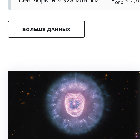
Сентябрь
R ≈ 323 млн. км
P
≈ 7,6
orb
БОЛЬШЕ ДАННЫХ