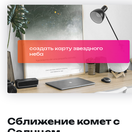
создать карту звездного
неба
Сближение комет с