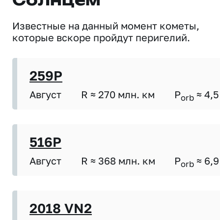
Солнцем
Известные на данный момент кометы,
которые вскоре пройдут перигелий.
259P
Август
R ≈ 270 млн. км
P
≈ 4,5
orb
516P
Август
R ≈ 368 млн. км
P
≈ 6,9
orb
2018 VN2