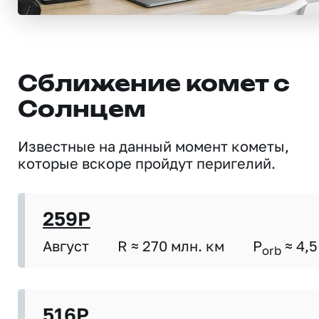
Сближение комет с
Солнцем
Известные на данный момент кометы,
которые вскоре пройдут перигелий.
259P
Август
R ≈ 270 млн. км
P
≈ 4,5
orb
516P