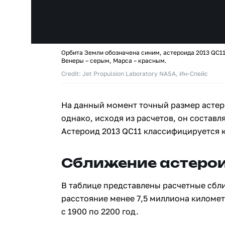
Орбита Земли обозначена синим, астероида 2013 QC11
Венеры – серым, Марса – красным.
Credit: Jet Propulsion Laboratory NASA, Ин-Спейс
На данный момент точный размер астер
однако, исходя из расчетов, он составля
Астероид 2013 QC11 классифицируется 
Сближение астерои
В таблице представлены расчетные сбл
расстояние менее 7,5 миллиона киломе
с 1900 по 2200 год.