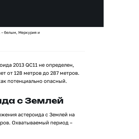
 – белым, Меркурия и
оида 2013 QC11 не определен,
ет от 128 метров до 287 метров.
как потенциально опасный.
да с Землей
ижения астероида с Землей на
тров. Охватываемый период –