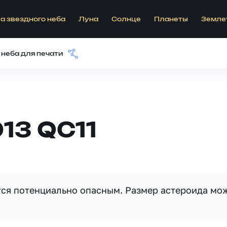
а звездного неба
Луна
Солнце
Планеты
Земле
 неба для печати
13 QC11
ется потенциально опасным. Размер астероида мо