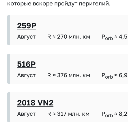
которые вскоре пройдут перигелий.
259P
Август
R ≈ 270 млн. км
P
≈ 4,5
orb
516P
Август
R ≈ 376 млн. км
P
≈ 6,9
orb
2018 VN2
Август
R ≈ 317 млн. км
P
≈ 8,2
orb