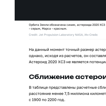
Орбита Земли обозначена синим, астероида 2020 XC3
– серым, Марса – красным.
Credit: Jet Propulsion Laboratory NASA, Ин-Спейс
На данный момент точный размер астер
однако, исходя из расчетов, он составля
Астероид 2020 XC3 не является потенц
Сближение астерои
В таблице представлены расчетные сбл
расстояние менее 7,5 миллиона киломе
с 1900 по 2200 год.