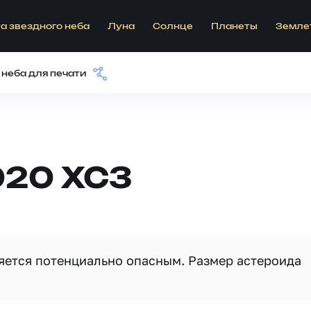
а звездного неба
Луна
Солнце
Планеты
Земле
 неба для печати
020 XC3
ляется потенциально опасным. Размер астероида