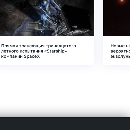
Прямая трансляция тринадцатого
Новые н
летного испытания «Starship»
вероятн
компании SpaceX
экзолун