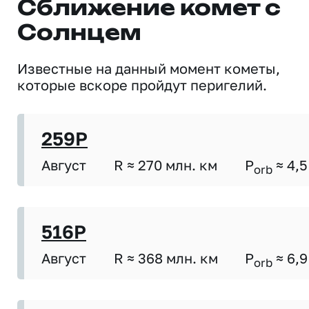
Сближение комет с
Солнцем
Известные на данный момент кометы,
которые вскоре пройдут перигелий.
259P
Август
R ≈ 270 млн. км
P
≈ 4,5
orb
516P
Август
R ≈ 368 млн. км
P
≈ 6,9
orb