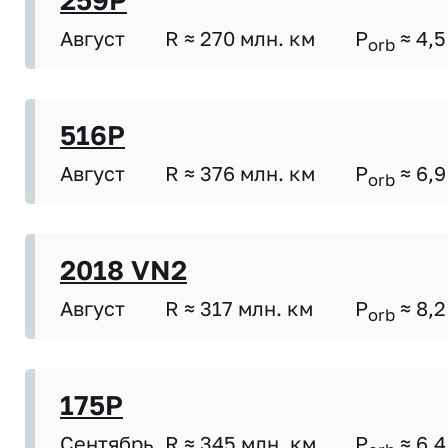
259P
Август
R ≈ 270 млн. км
P
≈ 4,5
orb
516P
Август
R ≈ 376 млн. км
P
≈ 6,9
orb
2018 VN2
Август
R ≈ 317 млн. км
P
≈ 8,2
orb
175P
Сентябрь
R ≈ 345 млн. км
P
≈ 6,4