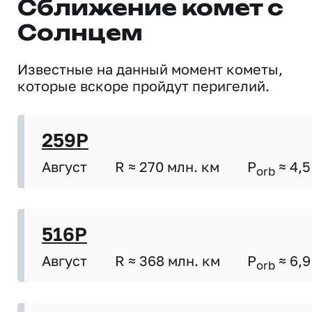
Сближение комет с
Солнцем
Известные на данный момент кометы,
которые вскоре пройдут перигелий.
259P
Август
R ≈ 270 млн. км
P
≈ 4,5
orb
516P
Август
R ≈ 368 млн. км
P
≈ 6,9
orb