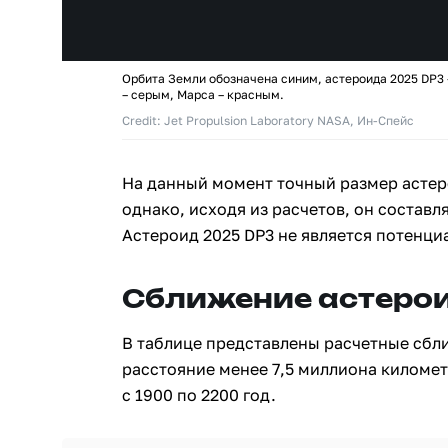
Орбита Земли обозначена синим, астероида 2025 DP3
– серым, Марса – красным.
Credit: Jet Propulsion Laboratory NASA, Ин-Спейс
На данный момент точный размер астер
однако, исходя из расчетов, он составля
Астероид 2025 DP3 не является потенци
Сближение астерои
В таблице представлены расчетные сбл
расстояние менее 7,5 миллиона киломе
с 1900 по 2200 год.