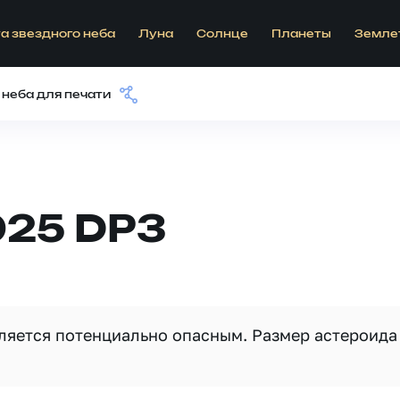
а звездного неба
Луна
Солнце
Планеты
Земле
 неба для печати
025 DP3
вляется потенциально опасным. Размер астероида