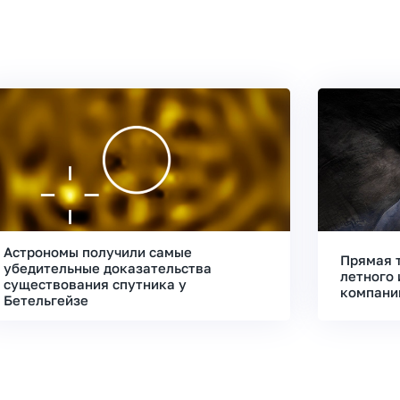
Астрономы получили самые
Прямая 
убедительные доказательства
летного 
существования спутника у
компани
Бетельгейзе