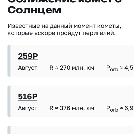
Солнцем
Известные на данный момент кометы,
которые вскоре пройдут перигелий.
259P
Август
R ≈ 270 млн. км
P
≈ 4,5
orb
516P
Август
R ≈ 376 млн. км
P
≈ 6,9
orb