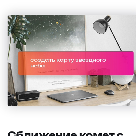
создать карту звездного
неба
Сближение комет с