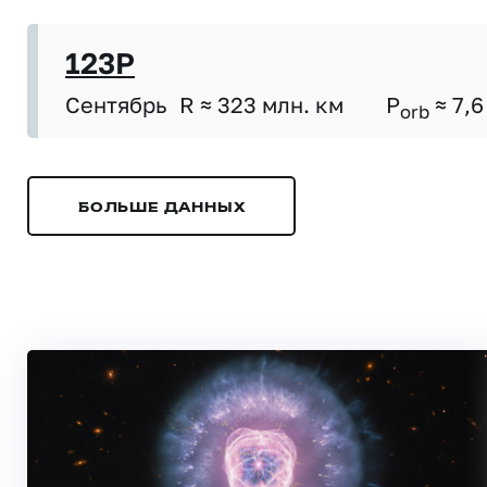
123P
Сентябрь
R ≈ 323 млн. км
P
≈ 7,6
orb
БОЛЬШЕ ДАННЫХ