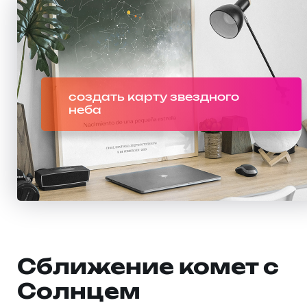
создать карту звездного
неба
Сближение комет с
Солнцем