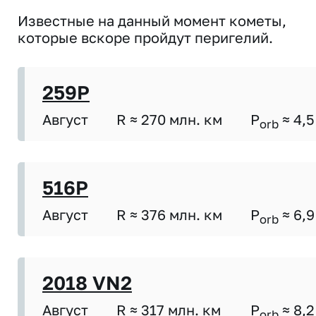
Известные на данный момент кометы,
которые вскоре пройдут перигелий.
259P
Август
R ≈ 270 млн. км
P
≈ 4,5
orb
516P
Август
R ≈ 376 млн. км
P
≈ 6,9
orb
2018 VN2
Август
R ≈ 317 млн. км
P
≈ 8,2
orb