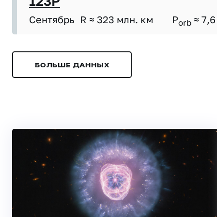
123P
Сентябрь
R ≈ 323 млн. км
P
≈ 7,6
orb
БОЛЬШЕ ДАННЫХ