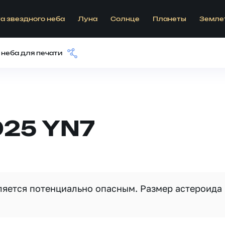
а звездного неба
Луна
Солнце
Планеты
Земле
 неба для печати
025 YN7
вляется потенциально опасным. Размер астероида