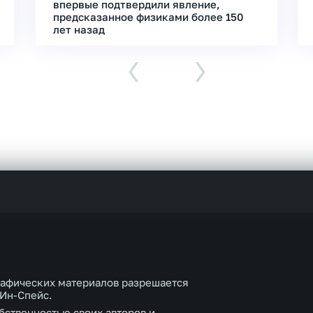
впервые подтвердили явление,
предсказанное физиками более 150
лет назад
‹
›
рафических материалов разрешается
 Ин-Спейс.
бственностью своих авторов и