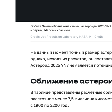
Орбита Земли обозначена синим, астероида 2025 YN7
– серым, Марса – красным.
Credit: Jet Propulsion Laboratory NASA, Ин-Спейс
На данный момент точный размер астер
однако, исходя из расчетов, он составля
Астероид 2025 YN7 не является потенци
Сближение астерои
В таблице представлены расчетные сбл
расстояние менее 7,5 миллиона киломе
с 1900 по 2200 год.